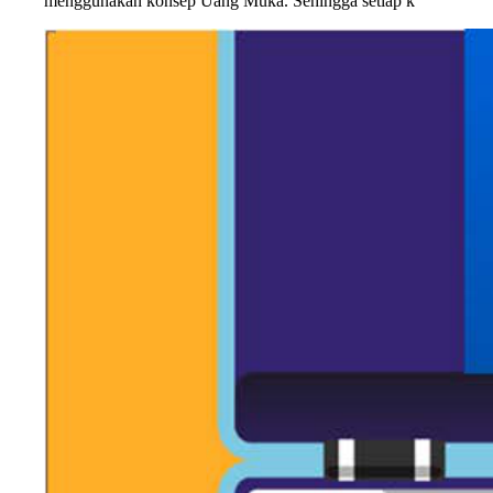
menggunakan konsep Uang Muka. Sehingga setiap k