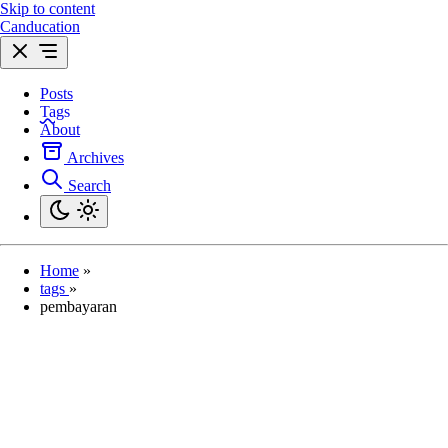
Skip to content
Canducation
Posts
Tags
About
Archives
Search
Home
»
tags
»
pembayaran