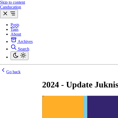
Skip to content
Canducation
Posts
Tags
About
Archives
Search
Go back
2024 - Update Juknis