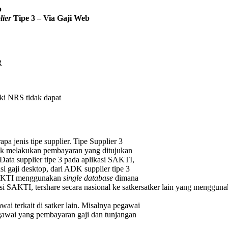
b
lier
Tipe 3 – Via Gaji Web
R
ki NRS tidak dapat
pa jenis tipe supplier. Tipe Supplier 3
uk melakukan pembayaran yang ditujukan
a supplier tipe 3 pada aplikasi SAKTI,
i gaji desktop, dari ADK supplier tipe 3
i SAKTI menggunakan
single database
dimana
si SAKTI, tershare secara nasional ke satkersatker lain yang menggun
ai terkait di satker lain. Misalnya pegawai
egawai yang pembayaran gaji dan tunjangan