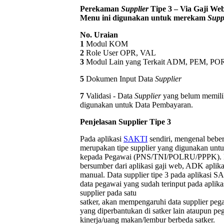
Perekaman
Supplier
Tipe 3 – Via Gaji We
Menu ini digunakan untuk merekam
Supp
No. Uraian
1
Modul KOM
2
Role User OPR, VAL
3
Modul Lain yang Terkait ADM, PEM, PO
5
Dokumen Input Data
Supplier
7
Validasi - Data
Supplier
yang belum memili
digunakan untuk Data Pembayaran.
Penjelasan Supplier Tipe 3
Pada aplikasi
SAKTI
sendiri, mengenal bebera
merupakan tipe supplier yang digunakan unt
kepada Pegawai (PNS/TNI/POLRU/PPPK). Dat
bersumber dari aplikasi gaji web, ADK aplikas
manual. Data supplier tipe 3 pada aplikas
data pegawai yang sudah terinput pada aplika
supplier pada satu
satker, akan mempengaruhi data supplier pegaw
yang diperbantukan di satker lain ataupun p
kinerja/uang makan/lembur berbeda satker.