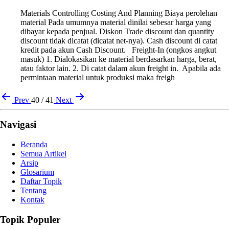
Materials Controlling Costing And Planning Biaya perolehan
material Pada umumnya material dinilai sebesar harga yang
dibayar kepada penjual. Diskon Trade discount dan quantity
discount tidak dicatat (dicatat net-nya). Cash discount di catat
kredit pada akun Cash Discount. Freight-In (ongkos angkut
masuk) 1. Dialokasikan ke material berdasarkan harga, berat,
atau faktor lain. 2. Di catat dalam akun freight in. Apabila ada
permintaan material untuk produksi maka freigh
Prev
40 / 41
Next
Navigasi
Beranda
Semua Artikel
Arsip
Glosarium
Daftar Topik
Tentang
Kontak
Topik Populer