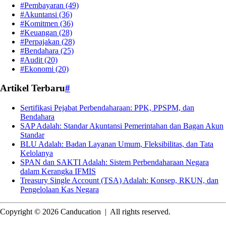
#Pembayaran
(49)
#Akuntansi
(36)
#Komitmen
(36)
#Keuangan
(28)
#Perpajakan
(28)
#Bendahara
(25)
#Audit
(20)
#Ekonomi
(20)
Artikel Terbaru
#
Sertifikasi Pejabat Perbendaharaan: PPK, PPSPM, dan
Bendahara
SAP Adalah: Standar Akuntansi Pemerintahan dan Bagan Akun
Standar
BLU Adalah: Badan Layanan Umum, Fleksibilitas, dan Tata
Kelolanya
SPAN dan SAKTI Adalah: Sistem Perbendaharaan Negara
dalam Kerangka IFMIS
Treasury Single Account (TSA) Adalah: Konsep, RKUN, dan
Pengelolaan Kas Negara
Copyright © 2026 Canducation
|
All rights reserved.