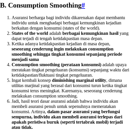
B. Consumption Smoothing
#
Asuransi berharga bagi individu dikarenakan dapat membantu
individu untuk menghadapi berbagai kemungkinan kejadian
berkaitan dengan konsumsi (states of the world).
States of the world
adalah
berbagai kemungkinan hasil
yang
dapat terjadi di tengah ketidakpastian masa depan.
Ketika adanya ketidakpastian kejadian di masa depan,
seseorang cenderung ingin melakukan consumption
smoothing sehingga tingkat konsumsi sepanjang periode
menjadi sama
Consumption smoothing (perataan konsumsi)
adalah upaya
meratakan tingkat pengeluaran (konsumsi) sepanjang waktu dari
ketidakpastian/fluktuasi tingkat pengeluaran.
Ingat kembali konsep
diminishing marginal utility
, dimana
utilitas marjinal yang berasal dari konsumsi turun ketika tingkat
konsumsi terus meningkat. Karenanya, seseorang cenderung
melakukan consumption smoothing.
Jadi, hasil teori dasar asuransi adalah bahwa individu akan
membeli asuransi penuh untuk sepenuhnya memeratakan
konsumsi. Artinya,
dalam pasar asuransi yang berfungsi
sempurna, individu akan membeli asuransi terlepas dari
apakah peristiwa buruk (seperti tertabrak mobil) terjadi
atau tidak.