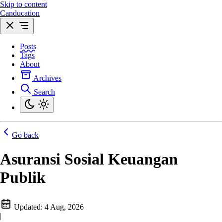
Skip to content
Canducation
Posts
Tags
About
Archives
Search
Go back
Asuransi Sosial Keuangan
Publik
Updated:
4 Aug, 2026
|