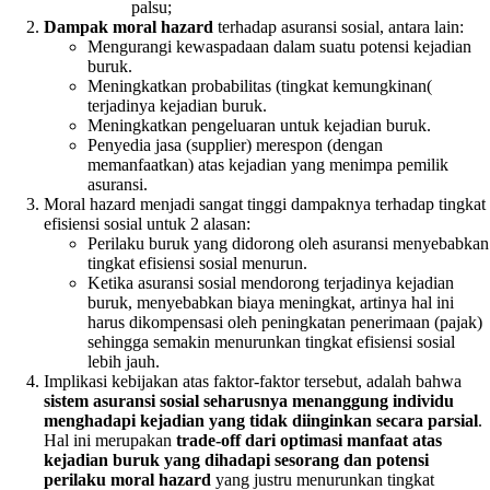
palsu;
Dampak moral hazard
terhadap asuransi sosial, antara lain:
Mengurangi kewaspadaan dalam suatu potensi kejadian
buruk.
Meningkatkan probabilitas (tingkat kemungkinan(
terjadinya kejadian buruk.
Meningkatkan pengeluaran untuk kejadian buruk.
Penyedia jasa (supplier) merespon (dengan
memanfaatkan) atas kejadian yang menimpa pemilik
asuransi.
Moral hazard menjadi sangat tinggi dampaknya terhadap tingkat
efisiensi sosial untuk 2 alasan:
Perilaku buruk yang didorong oleh asuransi menyebabkan
tingkat efisiensi sosial menurun.
Ketika asuransi sosial mendorong terjadinya kejadian
buruk, menyebabkan biaya meningkat, artinya hal ini
harus dikompensasi oleh peningkatan penerimaan (pajak)
sehingga semakin menurunkan tingkat efisiensi sosial
lebih jauh.
Implikasi kebijakan atas faktor-faktor tersebut, adalah bahwa
sistem asuransi sosial seharusnya menanggung individu
menghadapi kejadian yang tidak
diinginkan secara parsial
.
Hal ini merupakan
trade-off dari optimasi manfaat atas
kejadian buruk yang dihadapi sesorang dan potensi
perilaku moral hazard
yang justru menurunkan tingkat