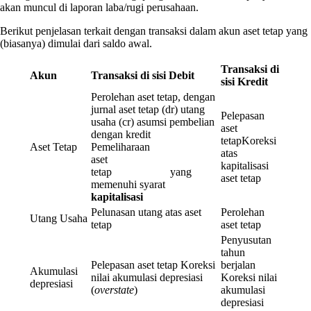
akan muncul di laporan laba/rugi perusahaan.
Berikut penjelasan terkait dengan transaksi dalam akun aset tetap yang
(biasanya) dimulai dari saldo awal.
Transaksi di
Akun
Transaksi di sisi Debit
sisi Kredit
Perolehan aset tetap, dengan
jurnal aset tetap (dr) utang
Pelepasan
usaha (cr) asumsi pembelian
aset
dengan kredit
tetapKoreksi
Aset Tetap
Pemeliharaan
atas
aset
kapitalisasi
tetap yang
aset tetap
memenuhi syarat
kapitalisasi
Pelunasan utang atas aset
Perolehan
Utang Usaha
tetap
aset tetap
Penyusutan
tahun
Pelepasan aset tetap Koreksi
berjalan
Akumulasi
nilai akumulasi depresiasi
Koreksi nilai
depresiasi
(
overstate
)
akumulasi
depresiasi