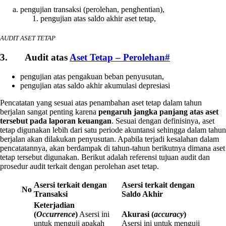
pengujian transaksi (perolehan, penghentian),
pengujian atas saldo akhir aset tetap,
AUDIT ASET TETAP
3. Audit atas
Aset Tetap – Perolehan
#
pengujian atas pengakuan beban penyusutan,
pengujian atas saldo akhir akumulasi depresiasi
Pencatatan yang sesuai atas penambahan aset tetap dalam tahun
berjalan sangat penting karena
pengaruh jangka panjang atas aset
tersebut pada laporan keuangan
. Sesuai dengan definisinya, aset
tetap digunakan lebih dari satu periode akuntansi sehingga dalam tahun
berjalan akan dilakukan penyusutan. Apabila terjadi kesalahan dalam
pencatatannya, akan berdampak di tahun-tahun berikutnya dimana aset
tetap tersebut digunakan. Berikut adalah referensi tujuan audit dan
prosedur audit terkait dengan perolehan aset tetap.
Asersi terkait dengan
Asersi terkait dengan
No
Transaksi
Saldo Akhir
Keterjadian
(
Occurrence
)
Asersi ini
Akurasi (
accuracy
)
untuk menguji apakah
Asersi ini untuk menguji