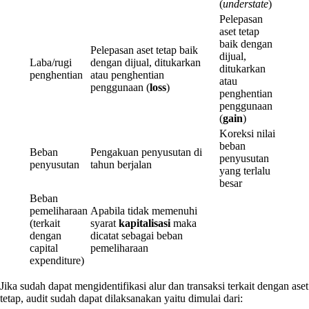
(
understate
)
Pelepasan
aset tetap
baik dengan
Pelepasan aset tetap baik
dijual,
Laba/rugi
dengan dijual, ditukarkan
ditukarkan
penghentian
atau penghentian
atau
penggunaan (
loss
)
penghentian
penggunaan
(
gain
)
Koreksi nilai
beban
Beban
Pengakuan penyusutan di
penyusutan
penyusutan
tahun berjalan
yang terlalu
besar
Beban
pemeliharaan
Apabila tidak memenuhi
(terkait
syarat
kapitalisasi
maka
dengan
dicatat sebagai beban
capital
pemeliharaan
expenditure)
Jika sudah dapat mengidentifikasi alur dan transaksi terkait dengan aset
tetap, audit sudah dapat dilaksanakan yaitu dimulai dari: