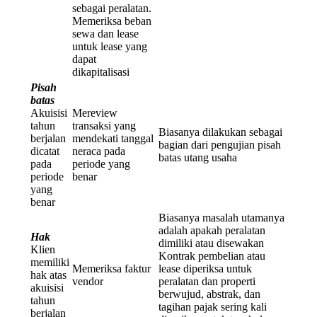
sebagai peralatan.
Memeriksa beban
sewa dan lease
untuk lease yang
dapat
dikapitalisasi
Pisah
batas
Akuisisi
Mereview
tahun
transaksi yang
Biasanya dilakukan sebagai
berjalan
mendekati tanggal
bagian dari pengujian pisah
dicatat
neraca pada
batas utang usaha
pada
periode yang
periode
benar
yang
benar
Biasanya masalah utamanya
adalah apakah peralatan
Hak
dimiliki atau disewakan
Klien
Kontrak pembelian atau
memiliki
Memeriksa faktur
lease diperiksa untuk
hak atas
vendor
peralatan dan properti
akuisisi
berwujud, abstrak, dan
tahun
tagihan pajak sering kali
berjalan