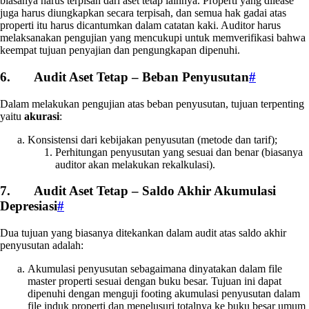
biasanya harus terpisah dari aset tetap lainnya. Properti yang dilease
juga harus diungkapkan secara terpisah, dan semua hak gadai atas
properti itu harus dicantumkan dalam catatan kaki. Auditor harus
melaksanakan pengujian yang mencukupi untuk memverifikasi bahwa
keempat tujuan penyajian dan pengungkapan dipenuhi.
6. Audit Aset Tetap – Beban Penyusutan
#
Dalam melakukan pengujian atas beban penyusutan, tujuan terpenting
yaitu
akurasi
:
Konsistensi dari kebijakan penyusutan (metode dan tarif);
Perhitungan penyusutan yang sesuai dan benar (biasanya
auditor akan melakukan rekalkulasi).
7. Audit Aset Tetap – Saldo Akhir Akumulasi
Depresiasi
#
Dua tujuan yang biasanya ditekankan dalam audit atas saldo akhir
penyusutan adalah:
Akumulasi penyusutan sebagaimana dinyatakan dalam file
master properti sesuai dengan buku besar. Tujuan ini dapat
dipenuhi dengan menguji footing akumulasi penyusutan dalam
file induk properti dan menelusuri totalnya ke buku besar umum