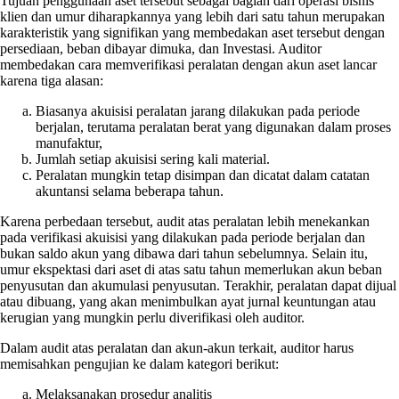
Tujuan penggunaan aset tersebut sebagai bagian dari operasi bisnis
klien dan umur diharapkannya yang lebih dari satu tahun merupakan
karakteristik yang signifikan yang membedakan aset tersebut dengan
persediaan, beban dibayar dimuka, dan Investasi. Auditor
membedakan cara memverifikasi peralatan dengan akun aset lancar
karena tiga alasan:
Biasanya akuisisi peralatan jarang dilakukan pada periode
berjalan, terutama peralatan berat yang digunakan dalam proses
manufaktur,
Jumlah setiap akuisisi sering kali material.
Peralatan mungkin tetap disimpan dan dicatat dalam catatan
akuntansi selama beberapa tahun.
Karena perbedaan tersebut, audit atas peralatan lebih menekankan
pada verifikasi akuisisi yang dilakukan pada periode berjalan dan
bukan saldo akun yang dibawa dari tahun sebelumnya. Selain itu,
umur ekspektasi dari aset di atas satu tahun memerlukan akun beban
penyusutan dan akumulasi penyusutan. Terakhir, peralatan dapat dijual
atau dibuang, yang akan menimbulkan ayat jurnal keuntungan atau
kerugian yang mungkin perlu diverifikasi oleh auditor.
Dalam audit atas peralatan dan akun-akun terkait, auditor harus
memisahkan pengujian ke dalam kategori berikut:
Melaksanakan prosedur analitis