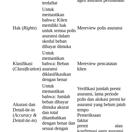
agen asuransi perusahaan
terdaftar
Untuk
memastikan
bahwa: Klien
memiliki hak
Hak (
Rights
)
Mereview polis asuransi
untuk semua polis
asuransi dalam
skedul beban
dibayar dimuka
Untuk
memastikan
Klasifikasi
bahwa: Beban
Mereview pencatatan
(
Classification
)
asuransi
klien
diklasifikasikan
dengan benar
Untuk
Verifikasi jumlah premi
memastikan
asuransi, lama periode
bahwa: Jumlah
polis dan alokasi premi ke
beban dibayar
Akurasi dan
asuransi yang belum jatuh
dimuka akurat
Detail-tie-in
tempo
dan total
(
Accuracy &
Pemeriksaan
ditambahkan
Detail-tie-in
)
faktur
dengan benar dan
premi atau
sesuai dengan
konfirmasi agen asuransi