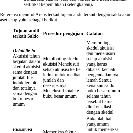
sertifikat kepemilikan (kelengkapan).
Referensi menurut Arens terkait tujuan audit terkait dengan saldo akun
aset tetap yaitu sebagai berikut.
Tujuan audit
Prosedur pengujian
Catatan
terkait Saldo
Memfooting
skedul akuisisi
Detail tie-in
dan menelusuri
Akuisisi tahun
Memfooting skedul
setiap akuisisi
berjalan dalam
akuisisi Menelusuri
yang harus
skedul akuisisi
setiap akuisisi ke fie
dibatasi kecuali
sama dengan
induk untuk melihat
pengendaliannya
jumlah file
jumlah dan
lemah Semua
induk terkait
deskripsinya
kenaikan saldo
dan totalnya
Menelusuri total ke
buku besar umum
sama dengan
buku besar umum
selama tahun
buku besar
tersebut harus
umum
direkonsiliasi
dengan skedul
Bukanlah hal
yang umum
Eksistensi
untuk memeriksa
Memeriksa faktur