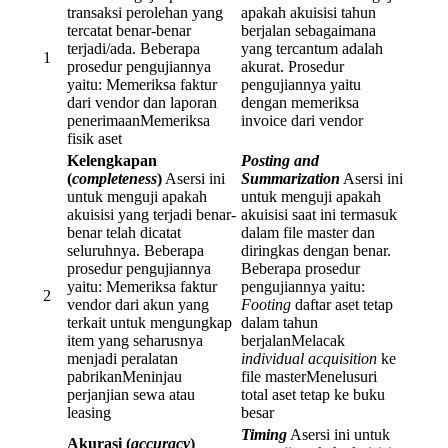
transaksi perolehan yang
apakah akuisisi tahun
tercatat benar-benar
berjalan sebagaimana
terjadi/ada. Beberapa
yang tercantum adalah
1
prosedur pengujiannya
akurat. Prosedur
yaitu: Memeriksa faktur
pengujiannya yaitu
dari vendor dan laporan
dengan memeriksa
penerimaanMemeriksa
invoice dari vendor
fisik aset
Kelengkapan
Posting and
(
completeness
)
Asersi ini
Summarization
Asersi ini
untuk menguji apakah
untuk menguji apakah
akuisisi yang terjadi benar-
akuisisi saat ini termasuk
benar telah dicatat
dalam file master dan
seluruhnya. Beberapa
diringkas dengan benar.
prosedur pengujiannya
Beberapa prosedur
yaitu: Memeriksa faktur
pengujiannya yaitu:
2
vendor dari akun yang
Footing
daftar aset tetap
terkait untuk mengungkap
dalam tahun
item yang seharusnya
berjalanMelacak
menjadi peralatan
individual acquisition
ke
pabrikanMeninjau
file masterMenelusuri
perjanjian sewa atau
total aset tetap ke buku
leasing
besar
Timing
Asersi ini untuk
Akurasi (
accuracy
)