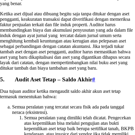
yang benar.
Ketika aset dijual atau dibuang begitu saja tanpa ditukar dengan aset
pengganti, keakuratan transaksi dapat diverifikasi dengan memeriksa
faktur penjualan terkait dan file induk properti. Auditor harus
membandingkan biaya dan akumulasi penyusutan yang ada dalam file
induk dengan ayat jurnal yang tercatat dalam jurnal umum serta
menghitung kembali keuntungan atau kerugian atas pelepasan aset
sebagai perbandingan dengan catatan akuntansi. Jika terjadi tukar
tambah aset dengan aset pengganti, auditor harus memastikan bahwa
aset yang baru dikapitalisasi dan aset yang digantikan dihapus secara
layak dari catatan, dengan mempertimbangkan nilai buku aset yang
ditukar tambah dan biaya tambahan aset yang baru.
5. Audit Aset Tetap – Saldo Akhir
#
Dua tujuan auditor ketika mengaudit saldo akhir akun aset tetap
termasuk menentukan bahwa:
Semua peralatan yang tercatat secara fisik ada pada tanggal
neraca (eksistensi).
Semua peralatan yang dimiliki telah dicatat. Pengecekan
atas kepemilikan bisa melalui pengujian atas bukti
kepemilikan aset tetap baik berupa sertifikat tanah, BKPB
kendaraan, atau invoice dari vendor jika tidak memiliki