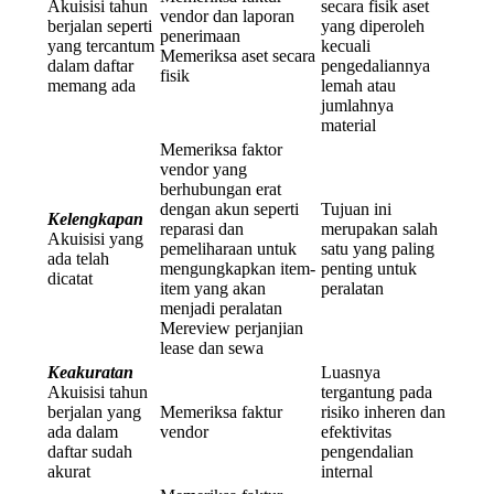
Akuisisi tahun
secara fisik aset
vendor dan laporan
berjalan seperti
yang diperoleh
penerimaan
yang tercantum
kecuali
Memeriksa aset secara
dalam daftar
pengedaliannya
fisik
memang ada
lemah atau
jumlahnya
material
Memeriksa faktor
vendor yang
berhubungan erat
dengan akun seperti
Tujuan ini
Kelengkapan
reparasi dan
merupakan salah
Akuisisi yang
pemeliharaan untuk
satu yang paling
ada telah
mengungkapkan item-
penting untuk
dicatat
item yang akan
peralatan
menjadi peralatan
Mereview perjanjian
lease dan sewa
Keakuratan
Luasnya
Akuisisi tahun
tergantung pada
berjalan yang
Memeriksa faktur
risiko inheren dan
ada dalam
vendor
efektivitas
daftar sudah
pengendalian
akurat
internal