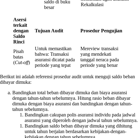
saldo di buku
Rekalkulasi
besar
Asersi
terkait
dengan
Tujuan Audit
Prosedur Pengujian
Saldo
Rinci
Untuk memastikan
Mereview transaksi
Pisah
bahwa: Transaksi
yang mendekati
batas
asuransi dicatat pada
tanggal neraca pada
(
Cut-off
)
periode yang tepat
periode yang benar
Berikut ini adalah referensi prosedur audit untuk menguji saldo beban
dibayar dimuka:
Bandingkan total beban dibayar dimuka dan biaya asuransi
dengan tahun-tahun sebelumnya. Hitung rasio beban dibayar
dimuka dengan biaya asuransi dan bandingkan dengan tahun-
tahun sebelumnya.
Bandingkan cakupan polis asuransi individu pada jadwal
asuransi yang diperoleh dengan jadwal tahun sebelumnya.
Bandingkan saldo beban dibayar dimuka yang dihitung
untuk tahun berjalan berdasarkan kebijakan-dengan-
kebijakan dengan tahun sebelumnya.