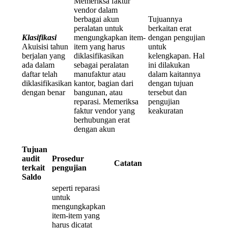
Memeriksa faktur
vendor dalam
berbagai akun
Tujuannya
peralatan untuk
berkaitan erat
Klasifikasi
mengungkapkan item-
dengan pengujian
Akuisisi tahun
item yang harus
untuk
berjalan yang
diklasifikasikan
kelengkapan. Hal
ada dalam
sebagai peralatan
ini dilakukan
daftar telah
manufaktur atau
dalam kaitannya
diklasifikasikan
kantor, bagian dari
dengan tujuan
dengan benar
bangunan, atau
tersebut dan
reparasi. Memeriksa
pengujian
faktur vendor yang
keakuratan
berhubungan erat
dengan akun
Tujuan
audit
Prosedur
Catatan
terkait
pengujian
Saldo
seperti reparasi
untuk
mengungkapkan
item-item yang
harus dicatat