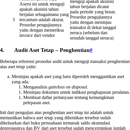
menguji apakah akuisisi
Asersi ini untuk menguji
tahun berjalan dicatat
apakah akuisisi tahun
pada periode yang benar.
berjalan sebagaimana yang
Prosedur pengujiannya
3
tercantum adalah akurat.
yaitu dengan meninjau
Prosedur pengujiannya
transaksi di dekat tanggal
yaitu dengan memeriksa
neraca (sebelum dan
invoice dari vendor
sesudah tanggal neraca)
4. Audit Aset Tetap – Penghentian
#
Beberapa referensi prosedur audit untuk menguji transaksi penghentian
atas aset tetap yaitu:
Meninjau apakah aset yang baru diperoleh menggantikan aset
yang ada.
Menganalisis
gain/loss on disposal
.
Meninjau dokumen untuk indikasi penghapusan peralatan.
Membuat daftar pertanyaan tentang kemungkinan
pelepasan aset.
Inti dari pengujian atas penghentian aset tetap ini adalah untuk
memastikan bahwa aset tetap yang dihentikan tersebut sudah
dikeluarkan dari buku perusahaan termasuk saldo akumulasi
depresiasinya dan BV dari aset tersebut sudah mencerminkan jumlah