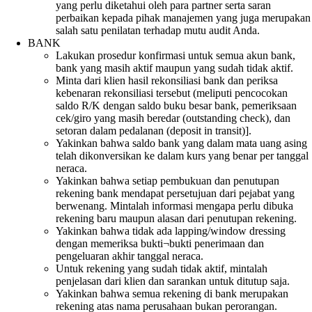
yang perlu diketahui oleh para partner serta saran
perbaikan kepada pihak manajemen yang juga merupakan
salah satu penilatan terhadap mutu audit Anda.
BANK
Lakukan prosedur konfirmasi untuk semua akun bank,
bank yang masih aktif maupun yang sudah tidak aktif.
Minta dari klien hasil rekonsiliasi bank dan periksa
kebenaran rekonsiliasi tersebut (meliputi pencocokan
saldo R/K dengan saldo buku besar bank, pemeriksaan
cek/giro yang masih beredar (outstanding check), dan
setoran dalam pedalanan (deposit in transit)].
Yakinkan bahwa saldo bank yang dalam mata uang asing
telah dikonversikan ke dalam kurs yang benar per tanggal
neraca.
Yakinkan bahwa setiap pembukuan dan penutupan
rekening bank mendapat persetujuan dari pejabat yang
berwenang. Mintalah informasi mengapa perlu dibuka
rekening baru maupun alasan dari penutupan rekening.
Yakinkan bahwa tidak ada lapping/window dressing
dengan memeriksa bukti¬bukti penerimaan dan
pengeluaran akhir tanggal neraca.
Untuk rekening yang sudah tidak aktif, mintalah
penjelasan dari klien dan sarankan untuk ditutup saja.
Yakinkan bahwa semua rekening di bank merupakan
rekening atas nama perusahaan bukan perorangan.