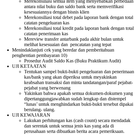
Merekonsiliasi semua item yang menyebabkan perbedaan
antara nilai buku dan saldo bank serta memverifikasi
kesesuaiannya dengan bisnis klien
Merekonsiliasi total debet pada laporan bank dengan total
catatan pengeluaran kas
Merekonsiliasi total kredit pada laporan bank dengan total
catatan penerimaan kas
Mereview transfer antarbank pada akhir bulan untuk
melihat kesesuaian dan pencatatan yang tepat
Menindaklanjuti cek yang beredar dan pemberitahuan
penghentian pembayaran 10)
Prosedur Audit Saldo Kas (Buku Praktikum Audit)
UJI KETAATAN
Tentukan sampel bukti-bukti pengeluaran dan penerimaan
kas/bank yang akan diperiksa untuk meyakinkan
keabsahan transaksi dan minta tandatangan/paraf pejabat-
pejabat yang berwenang
Yakinkan bahwa apakah semua dokumen-dokumen yang
dipertanggungjawabkan sudah lengkap dan distempel
“lunas’ untuk menghindarkan bukti-bukti tersebut dipakai
berulang- ulang.
UJI KEWAJARAN
Lakukan perhitungan kas (cash count) secara mendadak
dan serentak untuk semua jenis kas yang ada di
perusahaan serta dibuatkan berita acara pemeriksaan.