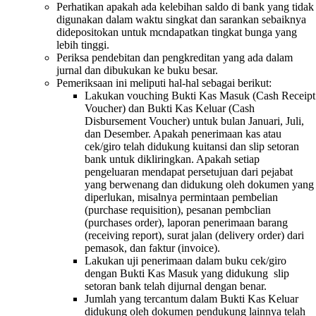
Perhatikan apakah ada kelebihan saldo di bank yang tidak
digunakan dalam waktu singkat dan sarankan sebaiknya
didepositokan untuk mcndapatkan tingkat bunga yang
lebih tinggi.
Periksa pendebitan dan pengkreditan yang ada dalam
jurnal dan dibukukan ke buku besar.
Pemeriksaan ini meliputi hal-hal sebagai berikut:
Lakukan vouching Bukti Kas Masuk (Cash Receipt
Voucher) dan Bukti Kas Keluar (Cash
Disbursement Voucher) untuk bulan Januari, Juli,
dan Desember. Apakah penerimaan kas atau
cek/giro telah didukung kuitansi dan slip setoran
bank untuk dikliringkan. Apakah setiap
pengeluaran mendapat persetujuan dari pejabat
yang berwenang dan didukung oleh dokumen yang
diperlukan, misalnya permintaan pembelian
(purchase requisition), pesanan pembclian
(purchases order), laporan penerimaan barang
(receiving report), surat jalan (delivery order) dari
pemasok, dan faktur (invoice).
Lakukan uji penerimaan dalam buku cek/giro
dengan Bukti Kas Masuk yang didukung slip
setoran bank telah dijurnal dengan benar.
Jumlah yang tercantum dalam Bukti Kas Keluar
didukung oleh dokumen pendukung lainnya telah