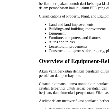
berikut merupakan contoh dari beberapa klas
dalam pembahasan kali ini, akun PPE yang di
Classifications of Property, Plant, and Egui
Land and land improvements
Buildings and building improvements
Equipment
Furniture, computers, and fixtures
Autos and trucks
Leasehold improvements
Construction-in-process for property, p
Overview of Equipment-Rel
Akun yang berkaitan dengan peralatan diilus
perolehan dan pembayaran.
Catatan akuntansi utama untuk akun peralatan
catatan terperinci untuk setiap peralatan dan 
berjalan, dan akumulasi penyusutan. File mast
Auditor dalam memverifikasi peralatan berbed