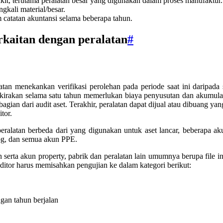
ikit, terutama peralatan besar yang digunakan dalam proses manufaktur.
ngkali material/besar.
catatan akuntansi selama beberapa tahun.
rkaitan dengan peralatan
#
atan menekankan verifikasi perolehan pada periode saat ini daripad
rkirakan selama satu tahun memerlukan biaya penyusutan dan akumula
bagian dari audit aset. Terakhir, peralatan dapat dijual atau dibuang
tor.
alatan berbeda dari yang digunakan untuk aset lancar, beberapa aku
log, dan semua akun PPE.
serta akun property, pabrik dan peralatan lain umumnya berupa file ind
auditor harus memisahkan pengujian ke dalam kategori berikut:
gan tahun berjalan