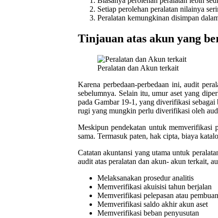
Biasanya perolehan peralatan lebih sed
Setiap perolehan peralatan nilainya seri
Peralatan kemungkinan disimpan dalam 
Tinjauan atas akun yang be
Peralatan dan Akun terkait
Karena perbedaan-perbedaan ini, audit peral
sebelumnya. Selain itu, umur aset yang dipe
pada Gambar 19-1, yang diverifikasi sebagai 
rugi yang mungkin perlu diverifikasi oleh audi
Meskipun pendekatan untuk memverifikasi per
sama. Termasuk paten, hak cipta, biaya kata
Catatan akuntansi yang utama untuk peralatan 
audit atas peralatan dan akun- akun terkait, 
Melaksanakan prosedur analitis
Memverifikasi akuisisi tahun berjalan
Memverifikasi pelepasan atau pembuan
Memverifikasi saldo akhir akun aset
Memverifikasi beban penyusutan