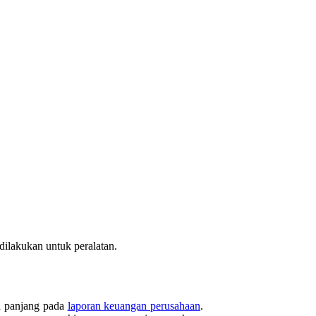
 dilakukan untuk peralatan.
a panjang pada
laporan keuangan perusahaan
.