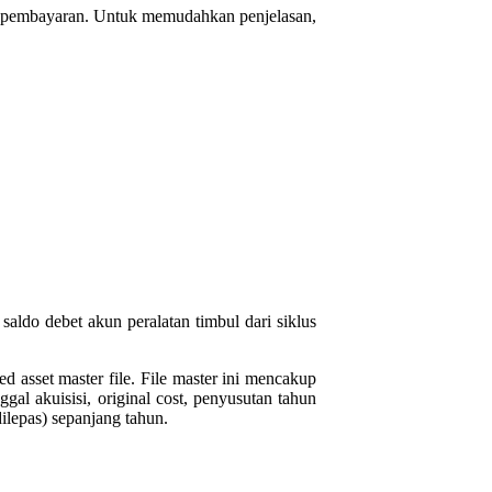
dan pembayaran. Untuk memudahkan penjelasan,
aldo debet akun peralatan timbul dari siklus
d asset master file. File master ini mencakup
nggal akuisisi, original cost, penyusutan tahun
dilepas) sepanjang tahun.