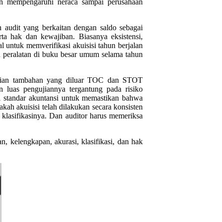
kan mempengaruhi neraca sampai perusahaan
n audit yang berkaitan dengan saldo sebagai
erta hak dan kewajiban. Biasanya eksistensi,
l untuk memverifikasi akuisisi tahun berjalan
n peralatan di buku besar umum selama tahun
gujian tambahan yang diluar TOC dan STOT
an luas pengujiannya tergantung pada risiko
mi standar akuntansi untuk memastikan bahwa
kah akuisisi telah dilakukan secara konsisten
n klasifikasinya. Dan auditor harus memeriksa
, kelengkapan, akurasi, klasifikasi, dan hak