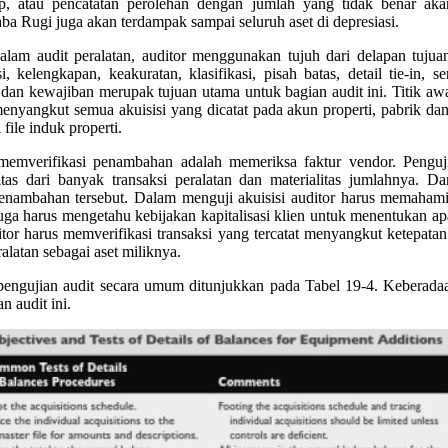
tap, atau pencatatan perolehan dengan jumlah yang tidak benar a
a Rugi juga akan terdampak sampai seluruh aset di depresiasi.
dalam audit peralatan, auditor menggunakan tujuh dari delapan tujua
, kelengkapan, keakuratan, klasifikasi, pisah batas, detail tie-in, s
 dan kewajiban merupak tujuan utama untuk bagian audit ini. Titik awa
enyangkut semua akuisisi yang dicatat pada akun properti, pabrik da
 file induk properti.
memverifikasi penambahan adalah memeriksa faktur vendor. Pen
tas dari banyak transaksi peralatan dan materialitas jumlahnya. D
s penambahan tersebut. Dalam menguji akuisisi auditor harus memaha
juga harus mengetahu kebijakan kapitalisasi klien untuk menentukan apa
itor harus memverifikasi transaksi yang tercatat menyangkut ketepata
alatan sebagai aset miliknya.
pengujian audit secara umum ditunjukkan pada Tabel 19-4. Keberadaan
 audit ini.