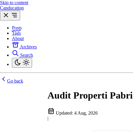
Skip to content
Canducation
Posts
Tags
About
Archives
Search
Go back
Audit Properti Pabri
Updated:
4 Aug, 2026
|