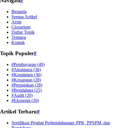
Navigasi
#
Beranda
Semua Artikel
Arsip
Glosarium
Daftar Topik
Tentang
Kontak
Topik Populer
#
#Pembayaran
(49)
#Akuntansi
(36)
#Komitmen
(36)
#Keuangan
(28)
#Perpajakan
(28)
#Bendahara
(25)
#Audit
(20)
#Ekonomi
(20)
Artikel Terbaru
#
Sertifikasi Pejabat Perbendaharaan: PPK, PPSPM, dan
Bendahara