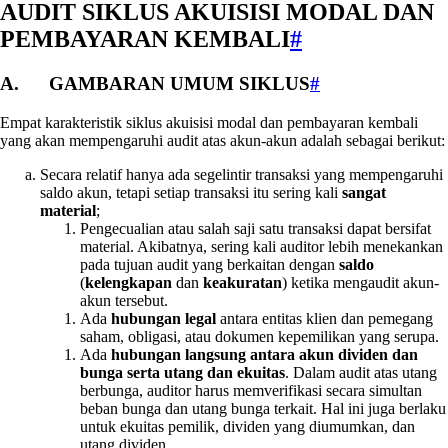
AUDIT SIKLUS AKUISISI MODAL DAN
PEMBAYARAN KEMBALI
#
A. GAMBARAN UMUM SIKLUS
#
Empat karakteristik siklus akuisisi modal dan pembayaran kembali
yang akan mempengaruhi audit atas akun-akun adalah sebagai berikut:
Secara relatif hanya ada segelintir transaksi yang mempengaruhi
saldo akun, tetapi setiap transaksi itu sering kali
sangat
material
;
Pengecualian atau salah saji satu transaksi dapat bersifat
material. Akibatnya, sering kali auditor lebih menekankan
pada tujuan audit yang berkaitan dengan
saldo
(
kelengkapan
dan
keakuratan
) ketika mengaudit akun-
akun tersebut.
Ada
hubungan legal
antara entitas klien dan pemegang
saham, obligasi, atau dokumen kepemilikan yang serupa.
Ada
hubungan langsung antara akun dividen dan
bunga serta utang dan ekuitas
. Dalam audit atas utang
berbunga, auditor harus memverifikasi secara simultan
beban bunga dan utang bunga terkait. Hal ini juga berlaku
untuk ekuitas pemilik, dividen yang diumumkan, dan
utang dividen.