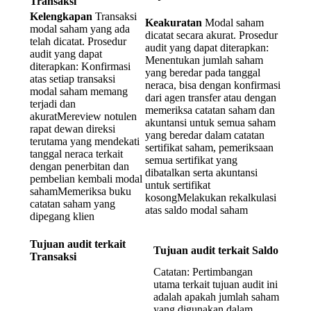
Transaksi
Kelengkapan
Transaksi
Keakuratan
Modal saham
modal saham yang ada
dicatat secara akurat. Prosedur
telah dicatat. Prosedur
audit yang dapat diterapkan:
audit yang dapat
Menentukan jumlah saham
diterapkan: Konfirmasi
yang beredar pada tanggal
atas setiap transaksi
neraca, bisa dengan konfirmasi
modal saham memang
dari agen transfer atau dengan
terjadi dan
memeriksa catatan saham dan
akuratMereview notulen
akuntansi untuk semua saham
rapat dewan direksi
yang beredar dalam catatan
terutama yang mendekati
sertifikat saham, pemeriksaan
tanggal neraca terkait
semua sertifikat yang
dengan penerbitan dan
dibatalkan serta akuntansi
pembelian kembali modal
untuk sertifikat
sahamMemeriksa buku
kosongMelakukan rekalkulasi
catatan saham yang
atas saldo modal saham
dipegang klien
Tujuan audit terkait
Tujuan audit terkait Saldo
Transaksi
Catatan: Pertimbangan
utama terkait tujuan audit ini
adalah apakah jumlah saham
yang digunakan dalam