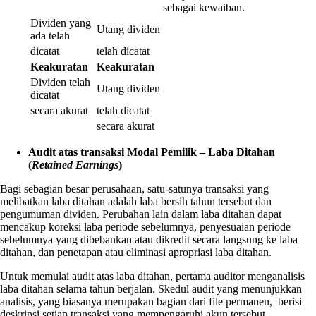
sebagai kewaiban.
Dividen yang
Utang dividen
ada telah
dicatat
telah dicatat
Keakuratan
Keakuratan
Dividen telah
Utang dividen
dicatat
secara akurat
telah dicatat
secara akurat
Audit atas transaksi Modal Pemilik – Laba Ditahan
(
Retained Earnings
)
Bagi sebagian besar perusahaan, satu-satunya transaksi yang
melibatkan laba ditahan adalah laba bersih tahun tersebut dan
pengumuman dividen. Perubahan lain dalam laba ditahan dapat
mencakup koreksi laba periode sebelumnya, penyesuaian periode
sebelumnya yang dibebankan atau dikredit secara langsung ke laba
ditahan, dan penetapan atau eliminasi apropriasi laba ditahan.
Untuk memulai audit atas laba ditahan, pertama auditor menganalisis
laba ditahan selama tahun berjalan. Skedul audit yang menunjukkan
analisis, yang biasanya merupakan bagian dari file permanen, berisi
deskripsi setiap transaksi yang mempengaruhi akun tersebut.