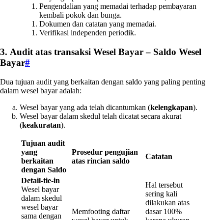
Pengendalian yang memadai terhadap pembayaran
kembali pokok dan bunga.
Dokumen dan catatan yang memadai.
Verifikasi independen periodik.
3. Audit atas transaksi Wesel Bayar – Saldo Wesel
Bayar
#
Dua tujuan audit yang berkaitan dengan saldo yang paling penting
dalam wesel bayar adalah:
Wesel bayar yang ada telah dicantumkan (
kelengkapan
).
Wesel bayar dalam skedul telah dicatat secara akurat
(
keakuratan
).
Tujuan audit
yang
Prosedur pengujian
Catatan
berkaitan
atas rincian saldo
dengan Saldo
Detail-tie-in
Hal tersebut
Wesel bayar
sering kali
dalam skedul
dilakukan atas
wesel bayar
Memfooting daftar
dasar 100%
sama dengan