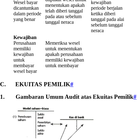
Wesel bayar
kewajiban
menentukan apakah
dicantumkan
periode berjalan
telah diberi tanggal
dalam periode
ketika diberi
pada atau sebelum
yang benar
tanggal pada alai
tanggal neraca
sebelum tanggal
neraca
Kewajiban
Perusahaan
Memeriksa wesel
memiliki
untuk menentukan
kewajiban
apakah perusahaan
untuk
memiliki kewajiban
membayar
untuk membayar
wesel bayar
C. EKUITAS PEMILIK
#
1. Gambaran Umum Audit atas Ekuitas Pemilik
#