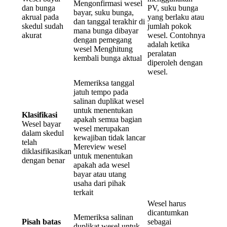
Mengonfirmasi wesel
dan bunga
PV, suku bunga
bayar, suku bunga,
akrual pada
yang berlaku atau
dan tanggal terakhir di
skedul sudah
jumlah pokok
mana bunga dibayar
akurat
wesel. Contohnya
dengan pemegang
adalah ketika
wesel Menghitung
peralatan
kembali bunga aktual
diperoleh dengan
wesel.
Memeriksa tanggal
jatuh tempo pada
salinan duplikat wesel
untuk menentukan
Klasifikasi
apakah semua bagian
Wesel bayar
wesel merupakan
dalam skedul
kewajiban tidak lancar
telah
Mereview wesel
diklasifikasikan
untuk menentukan
dengan benar
apakah ada wesel
bayar atau utang
usaha dari pihak
terkait
Wesel harus
dicantumkan
Memeriksa salinan
Pisah batas
sebagai
duplikat wesel untuk