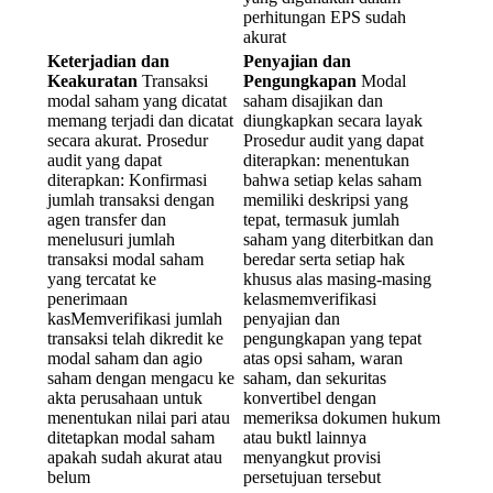
perhitungan EPS sudah
akurat
Keterjadian dan
Penyajian dan
Keakuratan
Transaksi
Pengungkapan
Modal
modal saham yang dicatat
saham disajikan dan
memang terjadi dan dicatat
diungkapkan secara layak
secara akurat. Prosedur
Prosedur audit yang dapat
audit yang dapat
diterapkan: menentukan
diterapkan: Konfirmasi
bahwa setiap kelas saham
jumlah transaksi dengan
memiliki deskripsi yang
agen transfer dan
tepat, termasuk jumlah
menelusuri jumlah
saham yang diterbitkan dan
transaksi modal saham
beredar serta setiap hak
yang tercatat ke
khusus alas masing-masing
penerimaan
kelasmemverifikasi
kasMemverifikasi jumlah
penyajian dan
transaksi telah dikredit ke
pengungkapan yang tepat
modal saham dan agio
atas opsi saham, waran
saham dengan mengacu ke
saham, dan sekuritas
akta perusahaan untuk
konvertibel dengan
menentukan nilai pari atau
memeriksa dokumen hukum
ditetapkan modal saham
atau buktl lainnya
apakah sudah akurat atau
menyangkut provisi
belum
persetujuan tersebut