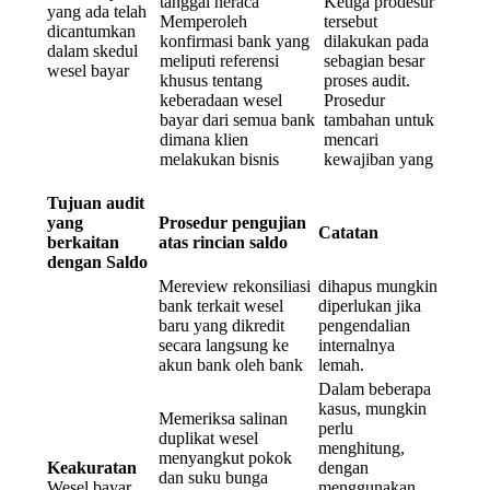
tanggal neraca
Ketiga prodesur
yang ada telah
Memperoleh
tersebut
dicantumkan
konfirmasi bank yang
dilakukan pada
dalam skedul
meliputi referensi
sebagian besar
wesel bayar
khusus tentang
proses audit.
keberadaan wesel
Prosedur
bayar dari semua bank
tambahan untuk
dimana klien
mencari
melakukan bisnis
kewajiban yang
Tujuan audit
yang
Prosedur pengujian
Catatan
berkaitan
atas rincian saldo
dengan Saldo
Mereview rekonsiliasi
dihapus mungkin
bank terkait wesel
diperlukan jika
baru yang dikredit
pengendalian
secara langsung ke
internalnya
akun bank oleh bank
lemah.
Dalam beberapa
kasus, mungkin
Memeriksa salinan
perlu
duplikat wesel
menghitung,
menyangkut pokok
Keakuratan
dengan
dan suku bunga
Wesel bayar
menggunakan