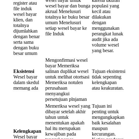
wesel bayar untuk
karena ukuran
register atau
wesel bayar dan bunga
populasi yang
file induk
akrual Menelusuri
kecil atau
wesel bayar
totalnya ke buku besar
dilakukan
klien, dan
umum Menelusuri
dengan
totalnya
setiap wesel bayar ke
menggunakan
dijumlahkan
file Induk
perangkat lunak
dengan benar
audit jika ada
serta sama
volume wesel
dengan buku
yang besar.
besar umum
Mengonfirmasi wesel
bayar Memeriksa
Eksistensi
salinan duplikat wesel
Tujuan eksistensi
Wesel bayar
untuk melihat otortsasi
tidak sepenting
dalam skedul
Memeriksa notulen
kelengkapan
memang ada
perusahaan
atau keakuratan.
menyangkui
persetujuan plnjaman
Memeriksa wesel yang
Tujuan ini
dibayar setelah akhir
penting untuk
tahun untuk
mengungkapkan
menentukan apakah
baik kesalahan
hal itu merupakan
maupun
Kelengkapan
kewajiban pada
kecurangan.
Wesel bayar