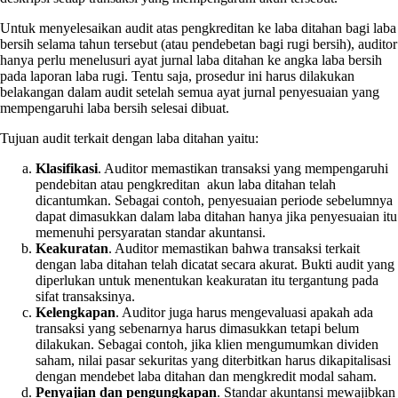
Untuk menyelesaikan audit atas pengkreditan ke laba ditahan bagi laba
bersih selama tahun tersebut (atau pendebetan bagi rugi bersih), auditor
hanya perlu menelusuri ayat jurnal laba ditahan ke angka laba bersih
pada laporan laba rugi. Tentu saja, prosedur ini harus dilakukan
belakangan dalam audit setelah semua ayat jurnal penyesuaian yang
mempengaruhi laba bersih selesai dibuat.
Tujuan audit terkait dengan laba ditahan yaitu:
Klasifikasi
. Auditor memastikan transaksi yang mempengaruhi
pendebitan atau pengkreditan akun laba ditahan telah
dicantumkan. Sebagai contoh, penyesuaian periode sebelumnya
dapat dimasukkan dalam laba ditahan hanya jika penyesuaian itu
memenuhi persyaratan standar akuntansi.
Keakuratan
. Auditor memastikan bahwa transaksi terkait
dengan laba ditahan telah dicatat secara akurat. Bukti audit yang
diperlukan untuk menentukan keakuratan itu tergantung pada
sifat transaksinya.
Kelengkapan
. Auditor juga harus mengevaluasi apakah ada
transaksi yang sebenarnya harus dimasukkan tetapi belum
dilakukan. Sebagai contoh, jika klien mengumumkan dividen
saham, nilai pasar sekuritas yang diterbitkan harus dikapitalisasi
dengan mendebet laba ditahan dan mengkredit modal saham.
Penyajian dan pengungkapan
. Standar akuntansi mewajibkan