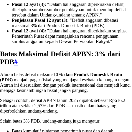
Pasal 12 ayat (3):
"Dalam hal anggaran diperkirakan defisit,
ditetapkan sumber-sumber pembiayaan untuk menutup defisit
tersebut dalam Undang-undang tentang APBN."
Penjelasan Pasal 12 ayat (3):
"Defisit anggaran dibatasi
maksimal 3% dari Produk Domestik Bruto (PDB)."
Pasal 12 ayat (4):
"Dalam hal anggaran diperkirakan surplus,
Pemerintah Pusat dapat mengajukan rencana penggunaan
surplus anggaran kepada Dewan Perwakilan Rakyat."
Batas Maksimal Defisit APBN: 3% dari
PDB
#
Aturan batas defisit maksimal
3% dari Produk Domestik Bruto
(PDB)
menjadi pagar fiskal yang menjaga kesehatan keuangan negara.
Aturan ini disesuaikan dengan praktik internasional dan menjadi kunci
menjaga kesinambungan fiskal jangka panjang.
Sebagai contoh, defisit APBN tahun 2025 dipatok sebesar Rp616,2
triliun atau sekitar 2,53% dari PDB — masih dalam batas yang
diperbolehkan undang-undang.
Selain batas 3% PDB, undang-undang juga mengatur:
Batas kumulatif pinjaman pemerintah pusat dan daerah