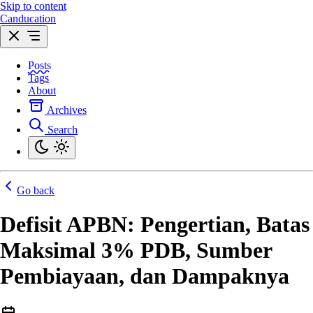
Skip to content
Canducation
Posts
Tags
About
Archives
Search
Go back
Defisit APBN: Pengertian, Batas
Maksimal 3% PDB, Sumber
Pembiayaan, dan Dampaknya