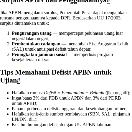
Jika APBN mengalami surplus, Pemerintah Pusat dapat mengajukan
rencana penggunaannya kepada DPR. Berdasarkan UU 17/2003,
surplus diutamakan untuk:
Pengurangan utang
— mempercepat pelunasan utang luar
negeri/dalam negeri;
Pembentukan cadangan
— menambah Sisa Anggaran Lebih
(SAL) untuk antisipasi defisit tahun depan;
Peningkatan jaminan sosial
— memperluas program
kesejahteraan rakyat.
Tips Memahami Defisit APBN untuk
Ujian
#
Hafalkan rumus:
Defisit = Pendapatan − Belanja
(jika negatif);
Ingat batas 3% dari PDB untuk APBN dan 3% dari PDRB
untuk APBD;
Pahami perbedaan defisit anggaran dan keseimbangan primer;
Hafalkan jenis-jenis sumber pembiayaan (SBN, SAL, pinjaman
LN/DN, dll.);
Ketahui hubungan defisit dengan UU APBN tahunan.