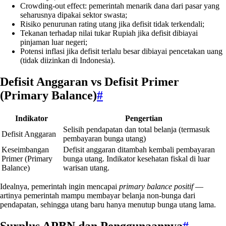
Crowding-out effect: pemerintah menarik dana dari pasar yang
seharusnya dipakai sektor swasta;
Risiko penurunan rating utang jika defisit tidak terkendali;
Tekanan terhadap nilai tukar Rupiah jika defisit dibiayai
pinjaman luar negeri;
Potensi inflasi jika defisit terlalu besar dibiayai pencetakan uang
(tidak diizinkan di Indonesia).
Defisit Anggaran vs Defisit Primer
(Primary Balance)
#
Indikator
Pengertian
Selisih pendapatan dan total belanja (termasuk
Defisit Anggaran
pembayaran bunga utang)
Keseimbangan
Defisit anggaran ditambah kembali pembayaran
Primer (Primary
bunga utang. Indikator kesehatan fiskal di luar
Balance)
warisan utang.
Idealnya, pemerintah ingin mencapai
primary balance positif
—
artinya pemerintah mampu membayar belanja non-bunga dari
pendapatan, sehingga utang baru hanya menutup bunga utang lama.
Surplus APBN dan Penggunaannya
#