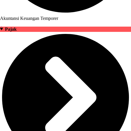
Akuntansi Keuangan Temporer
Pajak
#
Pajak