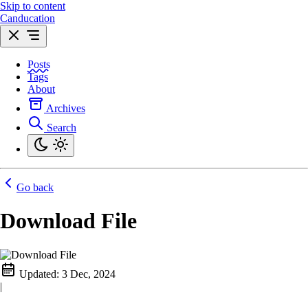
Skip to content
Canducation
Posts
Tags
About
Archives
Search
Go back
Download File
Updated:
3 Dec, 2024
|