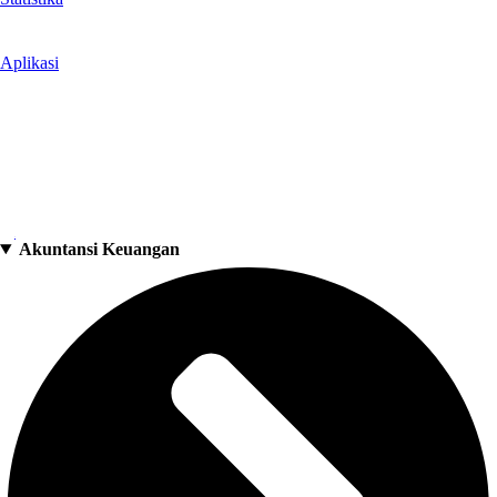
Aplikasi
Akuntansi Keuangan
#
Akuntansi Keuangan