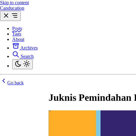
Skip to content
Canducation
Posts
Tags
About
Archives
Search
Go back
Juknis Pemindahan P