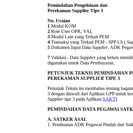
Pemindahan Pengelolaan dan
Perekaman Supplier Tipe 3
No. Uraian
1
Modul KOM
2
Role User OPR, VAL
3
Modul Lain yang Terkait PEM
4
Transaksi yang Terkait PEM - SPP LS (
Sup
5
Dokumen Input Data
Supplier
, ADK Pega
7
Validasi - Data
Supplier
yang belum memili
digunakan untuk Data Pembayaran.
PETUNJUK TEKNIS PEMINDAHAN 
PEREKAMAN
SUPPLIER
TIPE 3
Petunjuk Teknis ini membahas tentang bagaim
3 dengan diawali dari Aplikasi GPP untuk k
Supplier
tipe 3 pada Aplikasi
SAKTI
.
PEMINDAHAN DATA PEGAWAI SATK
A. SATKER ASAL
1. Pembuatan ADK Pegawai Pindah dari Satk