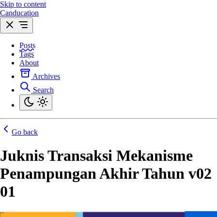
Skip to content
Canducation
Posts
Tags
About
Archives
Search
Go back
Juknis Transaksi Mekanisme
Penampungan Akhir Tahun v02
01