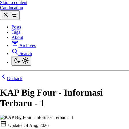
Skip to content
Canducation
Posts
Tags
About
Archives
Search
Go back
KAP Big Four - Informasi
Terbaru - 1
Updated:
4 Aug, 2026