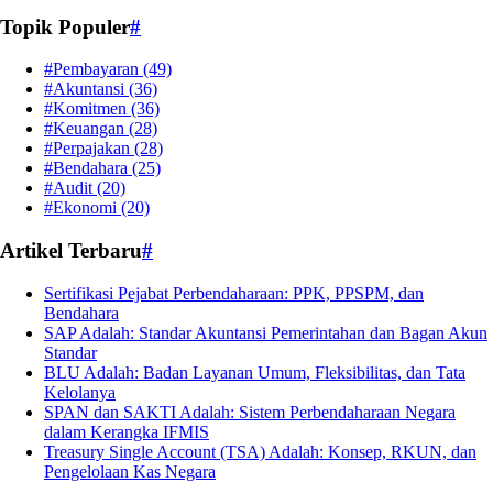
Topik Populer
#
#Pembayaran
(49)
#Akuntansi
(36)
#Komitmen
(36)
#Keuangan
(28)
#Perpajakan
(28)
#Bendahara
(25)
#Audit
(20)
#Ekonomi
(20)
Artikel Terbaru
#
Sertifikasi Pejabat Perbendaharaan: PPK, PPSPM, dan
Bendahara
SAP Adalah: Standar Akuntansi Pemerintahan dan Bagan Akun
Standar
BLU Adalah: Badan Layanan Umum, Fleksibilitas, dan Tata
Kelolanya
SPAN dan SAKTI Adalah: Sistem Perbendaharaan Negara
dalam Kerangka IFMIS
Treasury Single Account (TSA) Adalah: Konsep, RKUN, dan
Pengelolaan Kas Negara