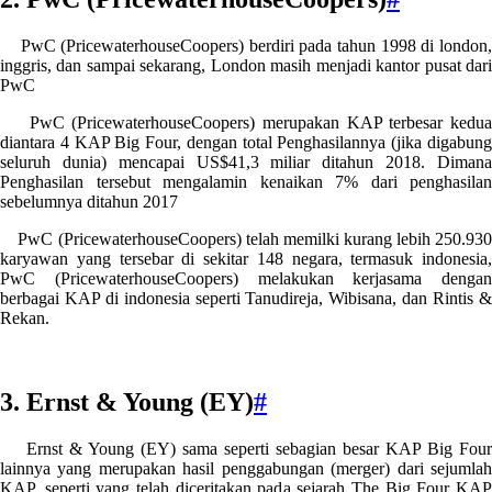
PwC (PricewaterhouseCoopers) berdiri pada tahun 1998 di london,
inggris, dan sampai sekarang, London masih menjadi kantor pusat dari
PwC
PwC (PricewaterhouseCoopers) merupakan KAP terbesar kedua
diantara 4 KAP Big Four, dengan total Penghasilannya (jika digabung
seluruh dunia) mencapai US$41,3 miliar ditahun 2018. Dimana
Penghasilan tersebut mengalamin kenaikan 7% dari penghasilan
sebelumnya ditahun 2017
PwC (PricewaterhouseCoopers) telah memilki kurang lebih 250.930
karyawan yang tersebar di sekitar 148 negara, termasuk indonesia,
PwC (PricewaterhouseCoopers) melakukan kerjasama dengan
berbagai KAP di indonesia seperti Tanudireja, Wibisana, dan Rintis &
Rekan.
3. Ernst & Young (EY)
#
Ernst & Young (EY) sama seperti sebagian besar KAP Big Four
lainnya yang merupakan hasil penggabungan (merger) dari sejumlah
KAP, seperti yang telah diceritakan pada sejarah The Big Four KAP