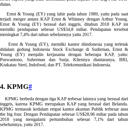
diatas.
Ernst & Young (EY) yang lahir pada tahun 1989, yaitu pada saat
terjadi merger antara KAP Ernst & Whinney dengan Arthur Young.
Ernst & Young (EY) berasal dari inggris, ditahun 2018 KAP ini
memilki pendapatan sebesar US$34,8 miliar. Pendapatan tersebut
meningkat 7,4% dari tahun sebelumnya yaitu 2017.
Ernst & Young (EY), memilki kantor diindonesia yang terletak
didalam gedung Indonesia Stock Exchange di Sudirman, Ernst &
Young (EY) menjalin kerjasama dengan beberapa KAP, yaitu:
Purwantono, Suherman dan Surja. Kliennya diantaranya, BRI,
Krakatau Steel, Indofood, dan PT. Telekomunikasi Indonesia.
4. KPMG
#
KPMG berbeda dengan tiga KAP terbesar lainnya yang berasal dari
inggris, karena KPMG merupakan KAP yang berasal dari Belanda.
KPMG termasuk kedalam empat kantor akuntan Publik terbesar atau
the big four. Dengan Pendapatan sebesar US$28,96 miliar pada tahun
2018 yang mengalami pertumbuhan sebesar 7,1% dari tahun
sebelumnya, yaitu 2017.