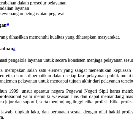
 perubahan dalam prosedur pelayanan
ndalian layanan
s kewenangan petugas atau pegawai
gan
#
yang dihasilkan memenuhi kualitas yang diharapkan masyarakat.
gaduan
#
si pengelola layanan untuk secara konsisten menjaga pelayanan sesua
ika merupakan salah satu elemen yang sangat menentukan kepuasan pu
men etika harus diperhatikan dalam setiap fase pelayanan publik mula
anajemen pelayanan untuk mencapai tujuan akhir dari pelayanan tersebu
n 1999, unsur aparatur negara Pegawai Negeri Sipil harus membe
ng professional yaitu memiliki wawasan luas dan dapat memandang ma
ra jujur dan suportif, serta menjunjung tinggi etika profesi. Etika pr
awab, tingkah laku, dan perbuatan sesuai dengan nilai hakiki profes
ra.