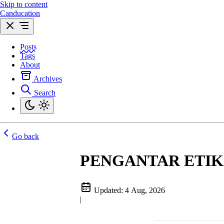
Skip to content
Canducation
Posts
Tags
About
Archives
Search
Go back
PENGANTAR ETIK
Updated:
4 Aug, 2026
|