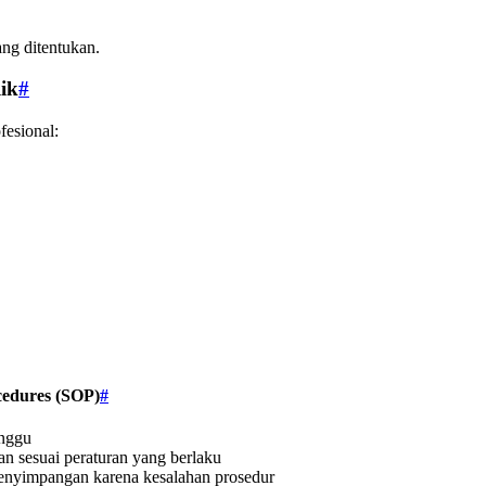
ng ditentukan.
ik
#
esional:
cedures (SOP)
#
anggu
an sesuai peraturan yang berlaku
 penyimpangan karena kesalahan prosedur