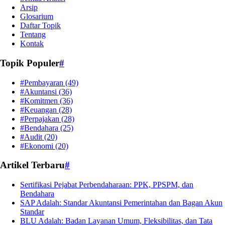
Arsip
Glosarium
Daftar Topik
Tentang
Kontak
Topik Populer
#
#Pembayaran
(49)
#Akuntansi
(36)
#Komitmen
(36)
#Keuangan
(28)
#Perpajakan
(28)
#Bendahara
(25)
#Audit
(20)
#Ekonomi
(20)
Artikel Terbaru
#
Sertifikasi Pejabat Perbendaharaan: PPK, PPSPM, dan
Bendahara
SAP Adalah: Standar Akuntansi Pemerintahan dan Bagan Akun
Standar
BLU Adalah: Badan Layanan Umum, Fleksibilitas, dan Tata