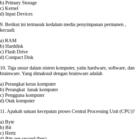
b) Primary Storage
c) Kernel
d) Input Devices
9. Berikut ini termasuk kedalam media penyimpanan permanen ,
kecuali:
a) RAM
b) Harddisk
c) Flash Drive
d) Compact Disk
10. Tiga unsur dalam sistem komputer, yaitu hardware, software, dan
brainware. Yang dimaksud dengan brainware adalah
a) Perangkat keras komputer
b) Perangkat lunak komputer
c) Pengguna komputer
d) Otak komputer
11. Apakah satuan kecepatan proses Central Processing Unit (CPU)?
a) Byte
b) Bit
c) Hertz
d) Bits per second (bps)