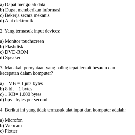
a) Dapat mengolah data
b) Dapat memberikan informasi
c) Bekerja secara mekanis
d) Alat elektronik
2. Yang termasuk input devices:
a) Monitor touchscreen
b) Flashdisk
c) DVD-ROM
d) Speaker
3. Manakah pernyataan yang paling tepat terkait besaran dan
kecepatan dalam komputer?
a) 1 MB = 1 juta bytes
b) 8 bit = 1 bytes
c) 1 KB= 1.000 bytes
d) bps= bytes per second
4. Berikut ini yang tidak termasuk alat input dari komputer adalah:
a) Microfon
b) Webcam
c) Plotter