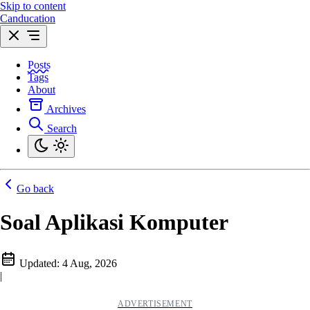
Skip to content
Canducation
Posts
Tags
About
Archives
Search
Go back
Soal Aplikasi Komputer
Updated:
4 Aug, 2026
|