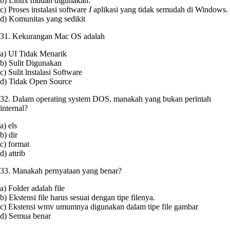
b) Linux mudah digunakan.
c) Proses instalasi software
I
aplikasi yang tidak semudah di Windows.
d) Komunitas yang sedikit
31. Kekurangan Mac OS adalah
a) UI Tidak Menarik
b) Sulit Digunakan
c) Sulit lnstalasi Software
d) Tidak Open Source
32. Dalam operating system DOS, manakah yang bukan perintah
internal?
a) els
b) dir
c) format
d) attrib
33. Manakah pernyataan yang benar?
a) Folder adalah file
b) Ekstensi file harus sesuai dengan tipe filenya.
c) Ekstensi wmv umumnya digunakan dalam tipe file gambar
d) Semua benar