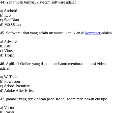
44) Yang tidak termasuk system software adalah
a) Android
b) IOS
c) SymBian
d) MS Office
45. Software jahat yang selalu memunculkan iklan di
komputer
adalah
a) Adware
b) Ads
c) Virus
d) Trojan
46. Aplikasi Online yang dapat membantu membuat animasi video
adalah
a) WeToon
b) PowToon
c) Adobe Premiere
d) Adobe After Effect
47. gambar yang tidak pecah pada saat di zoom merupakan ciri tipe
a) Vector
b) Raster