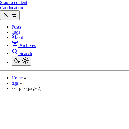
Skip to content
Canducation
Posts
Tags
About
Archives
Search
Home
»
tags
»
asn-pns (page 2)