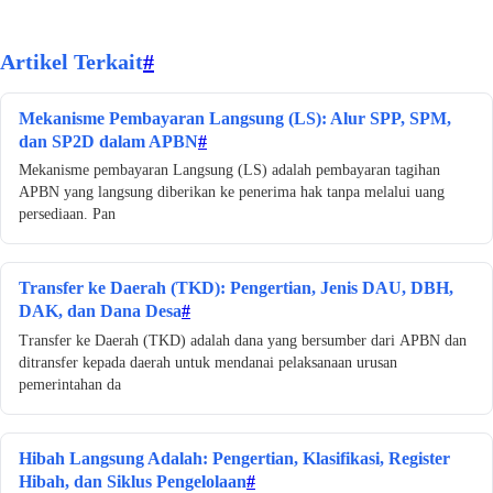
Artikel Terkait
#
Mekanisme Pembayaran Langsung (LS): Alur SPP, SPM,
dan SP2D dalam APBN
#
Mekanisme pembayaran Langsung (LS) adalah pembayaran tagihan
APBN yang langsung diberikan ke penerima hak tanpa melalui uang
persediaan. Pan
Transfer ke Daerah (TKD): Pengertian, Jenis DAU, DBH,
DAK, dan Dana Desa
#
Transfer ke Daerah (TKD) adalah dana yang bersumber dari APBN dan
ditransfer kepada daerah untuk mendanai pelaksanaan urusan
pemerintahan da
Hibah Langsung Adalah: Pengertian, Klasifikasi, Register
Hibah, dan Siklus Pengelolaan
#