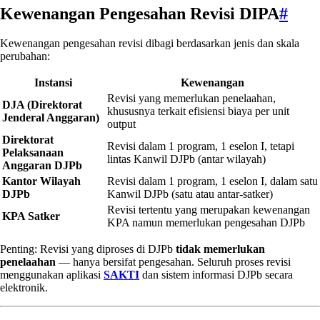
Kewenangan Pengesahan Revisi DIPA
#
Kewenangan pengesahan revisi dibagi berdasarkan jenis dan skala
perubahan:
Instansi
Kewenangan
Revisi yang memerlukan penelaahan,
DJA (Direktorat
khususnya terkait efisiensi biaya per unit
Jenderal Anggaran)
output
Direktorat
Revisi dalam 1 program, 1 eselon I, tetapi
Pelaksanaan
lintas Kanwil DJPb (antar wilayah)
Anggaran DJPb
Kantor Wilayah
Revisi dalam 1 program, 1 eselon I, dalam satu
DJPb
Kanwil DJPb (satu atau antar-satker)
Revisi tertentu yang merupakan kewenangan
KPA Satker
KPA namun memerlukan pengesahan DJPb
Penting: Revisi yang diproses di DJPb
tidak memerlukan
penelaahan
— hanya bersifat pengesahan. Seluruh proses revisi
menggunakan aplikasi
SAKTI
dan sistem informasi DJPb secara
elektronik.