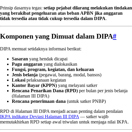
Prinsip dasarnya tegas:
setiap pejabat dilarang melakukan tindakan
yang berakibat pengeluaran atas beban APBN jika anggaran
tidak tersedia atau tidak cukup tersedia dalam DIPA
.
Komponen yang Dimuat dalam DIPA
#
DIPA memuat setidaknya informasi berikut:
Sasaran
yang hendak dicapai
Pagu anggaran
yang dialokasikan
Fungsi, program, kegiatan, dan keluaran
Jenis belanja
(pegawai, barang, modal, bansos)
Lokasi
pelaksanaan kegiatan
Kantor Bayar (KPPN)
yang melayani satker
Rencana Penarikan Dana (RPD)
per bulan per jenis belanja
(Halaman III DIPA)
Rencana penerimaan dana
(untuk satker PNBP)
RPD di Halaman III DIPA menjadi acuan penting dalam penilaian
IKPA indikator Deviasi Halaman III DIPA
— satker wajib
memutakhirkan RPD setiap awal triwulan untuk menjaga nilai IKPA.