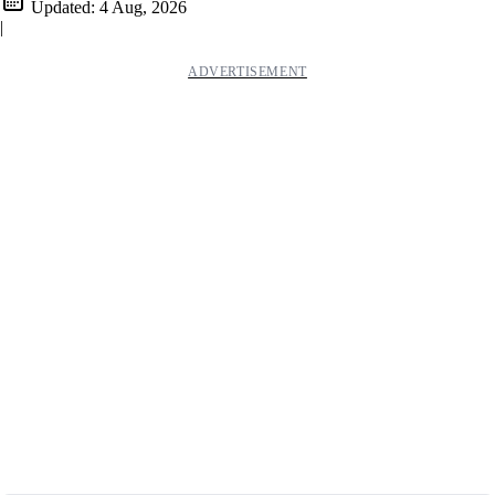
Updated:
4 Aug, 2026
|