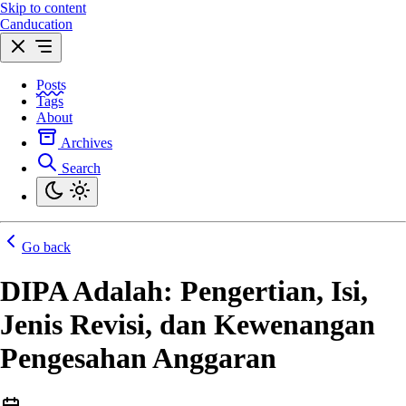
Skip to content
Canducation
Posts
Tags
About
Archives
Search
Go back
DIPA Adalah: Pengertian, Isi,
Jenis Revisi, dan Kewenangan
Pengesahan Anggaran