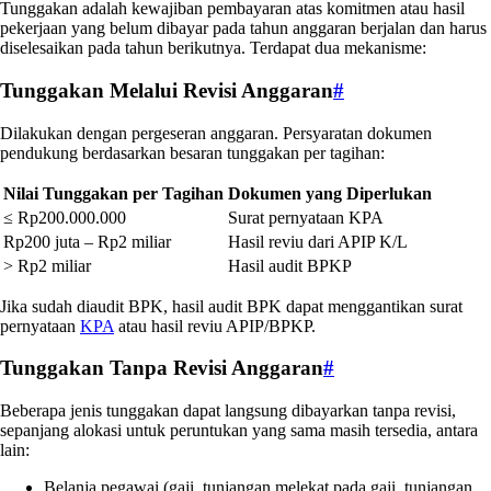
Tunggakan adalah kewajiban pembayaran atas komitmen atau hasil
pekerjaan yang belum dibayar pada tahun anggaran berjalan dan harus
diselesaikan pada tahun berikutnya. Terdapat dua mekanisme:
Tunggakan Melalui Revisi Anggaran
#
Dilakukan dengan pergeseran anggaran. Persyaratan dokumen
pendukung berdasarkan besaran tunggakan per tagihan:
Nilai Tunggakan per Tagihan
Dokumen yang Diperlukan
≤ Rp200.000.000
Surat pernyataan KPA
Rp200 juta – Rp2 miliar
Hasil reviu dari APIP K/L
> Rp2 miliar
Hasil audit BPKP
Jika sudah diaudit BPK, hasil audit BPK dapat menggantikan surat
pernyataan
KPA
atau hasil reviu APIP/BPKP.
Tunggakan Tanpa Revisi Anggaran
#
Beberapa jenis tunggakan dapat langsung dibayarkan tanpa revisi,
sepanjang alokasi untuk peruntukan yang sama masih tersedia, antara
lain:
Belanja pegawai (gaji, tunjangan melekat pada gaji, tunjangan