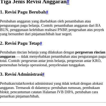
Tiga Jenis Revisi Anggaran
#
1. Revisi Pagu Berubah
#
Perubahan anggaran yang disebabkan oleh penambahan atau
pengurangan pagu belanja. Contoh: penambahan anggaran dari BA
BUN, penggunaan kelebihan realisasi PNBP, pengesahan atas proyek
yang bersumber dari pinjaman/hibah luar negeri.
2. Revisi Pagu Tetap
#
Perubahan rincian belanja yang dilakukan dengan
pergeseran rincian
anggaran
— tidak menyebabkan penambahan atau pengurangan pagu
total. Contoh: pergeseran antar jenis belanja, pergeseran antar KRO,
pemenuhan belanja operasional, penyelesaian tunggakan.
3. Revisi Administrasi
#
Perbaikan/ralat/koreksi administrasi yang tidak terkait dengan alokasi
anggaran. Termasuk di dalamnya: perubahan rumusan, pembukaan
blokir, pencantuman catatan Halaman IVB DIPA, perubahan cara
penarikan pinjaman/hibah.