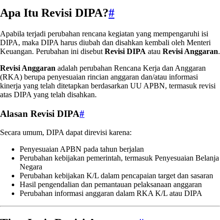
Apa Itu Revisi DIPA?
#
Apabila terjadi perubahan rencana kegiatan yang mempengaruhi isi
DIPA, maka DIPA harus diubah dan disahkan kembali oleh Menteri
Keuangan. Perubahan ini disebut
Revisi DIPA
atau
Revisi Anggaran
.
Revisi Anggaran
adalah perubahan Rencana Kerja dan Anggaran
(RKA) berupa penyesuaian rincian anggaran dan/atau informasi
kinerja yang telah ditetapkan berdasarkan UU APBN, termasuk revisi
atas DIPA yang telah disahkan.
Alasan Revisi DIPA
#
Secara umum, DIPA dapat direvisi karena:
Penyesuaian APBN pada tahun berjalan
Perubahan kebijakan pemerintah, termasuk Penyesuaian Belanja
Negara
Perubahan kebijakan K/L dalam pencapaian target dan sasaran
Hasil pengendalian dan pemantauan pelaksanaan anggaran
Perubahan informasi anggaran dalam RKA K/L atau DIPA