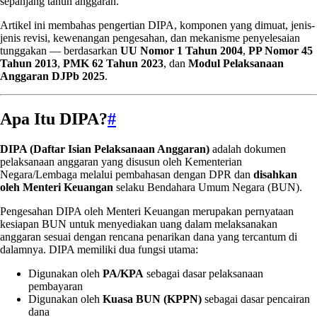
sepanjang tahun anggaran.
Artikel ini membahas pengertian DIPA, komponen yang dimuat, jenis-
jenis revisi, kewenangan pengesahan, dan mekanisme penyelesaian
tunggakan — berdasarkan
UU Nomor 1 Tahun 2004
,
PP Nomor 45
Tahun 2013
,
PMK 62 Tahun 2023
, dan
Modul Pelaksanaan
Anggaran DJPb 2025
.
Apa Itu DIPA?
#
DIPA (Daftar Isian Pelaksanaan Anggaran)
adalah dokumen
pelaksanaan anggaran yang disusun oleh Kementerian
Negara/Lembaga melalui pembahasan dengan DPR dan
disahkan
oleh Menteri Keuangan
selaku Bendahara Umum Negara (BUN).
Pengesahan DIPA oleh Menteri Keuangan merupakan pernyataan
kesiapan BUN untuk menyediakan uang dalam melaksanakan
anggaran sesuai dengan rencana penarikan dana yang tercantum di
dalamnya. DIPA memiliki dua fungsi utama:
Digunakan oleh
PA/KPA
sebagai dasar pelaksanaan
pembayaran
Digunakan oleh
Kuasa BUN (KPPN)
sebagai dasar pencairan
dana