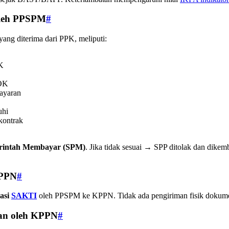
oleh PPSPM
#
ang diterima dari PPK, meliputi:
PK
OK
ayaran
uhi
kontrak
erintah Membayar (SPM)
. Jika tidak sesuai → SPP ditolak dan dikem
KPPN
#
kasi
SAKTI
oleh PPSPM ke KPPN. Tidak ada pengiriman fisik dokumen
ian oleh KPPN
#