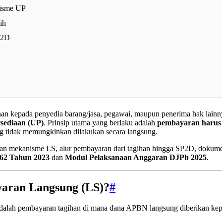
isme UP
ih
P2D
han kepada penyedia barang/jasa, pegawai, maupun penerima hak lain
sediaan (UP)
. Prinsip utama yang berlaku adalah
pembayaran harus 
ang tidak memungkinkan dilakukan secara langsung.
tian mekanisme LS, alur pembayaran dari tagihan hingga SP2D, dokume
2 Tahun 2023
dan
Modul Pelaksanaan Anggaran DJPb 2025
.
aran Langsung (LS)?
#
dalah pembayaran tagihan di mana dana APBN langsung diberikan ke