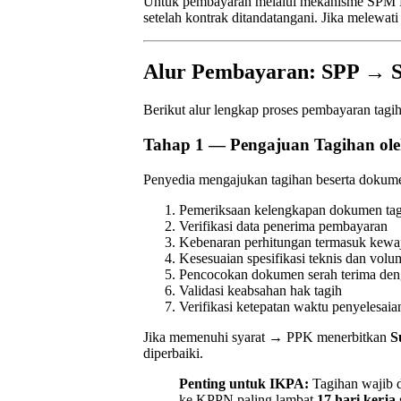
Untuk pembayaran melalui mekanisme SPM 
setelah kontrak ditandatangani. Jika melewat
Alur Pembayaran: SPP →
Berikut alur lengkap proses pembayaran tagih
Tahap 1 — Pengajuan Tagihan ol
Penyedia mengajukan tagihan beserta dok
Pemeriksaan kelengkapan dokumen ta
Verifikasi data penerima pembayaran
Kebenaran perhitungan termasuk kewaj
Kesesuaian spesifikasi teknis dan volu
Pencocokan dokumen serah terima den
Validasi keabsahan hak tagih
Verifikasi ketepatan waktu penyelesaia
Jika memenuhi syarat → PPK menerbitkan
S
diperbaiki.
Penting untuk IKPA:
Tagihan wajib d
ke KPPN paling lambat
17 hari kerja