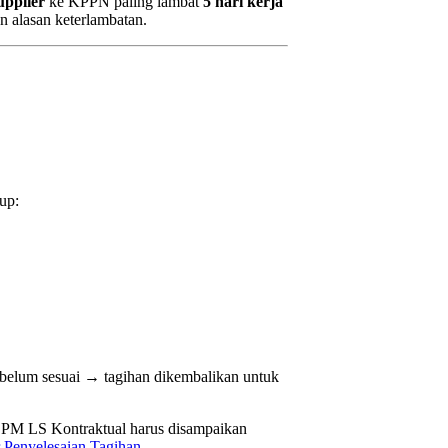
upplier
ke KPPN paling lambat
5 hari kerja
n alasan keterlambatan.
up:
elum sesuai → tagihan dikembalikan untuk
SPM LS Kontraktual harus disampaikan
 Penyelesaian Tagihan
.