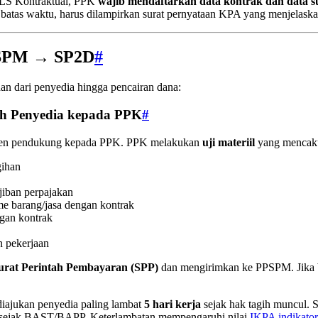
LS Kontraktual, PPK
wajib mendaftarkan data kontrak dan data s
i batas waktu, harus dilampirkan surat pernyataan KPA yang menjelaska
 SPM → SP2D
#
an dari penyedia hingga pencairan dana:
eh Penyedia kepada PPK
#
umen pendukung kepada PPK. PPK melakukan
uji materiil
yang mencak
gihan
iban perpajakan
me barang/jasa dengan kontrak
gan kontrak
n pekerjaan
urat Perintah Pembayaran (SPP)
dan mengirimkan ke PPSPM. Jika b
iajukan penyedia paling lambat
5 hari kerja
sejak hak tagih muncul. 
sejak BAST/BAPP. Keterlambatan mempengaruhi nilai
IKPA indikator