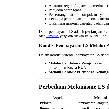
Aparatur negara (pegawai pemerintah)
Penyedia barang/jasa
Perseorangan atau kelompok masyarak
Lembaga pemerintah atau non-pemerin
Organisasi nasional dan/atau badan us
Dasar pembayaran LS adalah
perjanjian ker
oleh
PPSPM
yang diteruskan ke KPPN untuk
Kondisi Pembayaran LS Melalui P
Dalam kondisi tertentu, pembayaran LS dapat 
Melalui Bendahara Pengeluaran
— un
persetujuan Kuasa BUN
Melalui Bank/Pos/Lembaga Keuang
Perbedaan Mekanisme LS 
Aspek
Mekanis
Prinsip
Pembayaran langsun
Penerima dana
Penyedia, pegawai, 