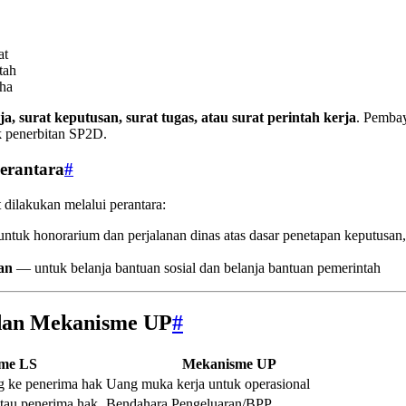
at
tah
aha
ja, surat keputusan, surat tugas, atau surat perintah kerja
. Pembay
 penerbitan SP2D.
erantara
#
dilakukan melalui perantara:
tuk honorarium dan perjalanan dinas atas dasar penetapan keputusan,
an
— untuk belanja bantuan sosial dan belanja bantuan pemerintah
dan Mekanisme UP
#
me LS
Mekanisme UP
g ke penerima hak
Uang muka kerja untuk operasional
atau penerima hak
Bendahara Pengeluaran/BPP