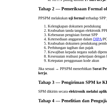
Tahap 2 — Pemeriksaan Formal 
PPSPM melakukan
uji formal
terhadap SPP y
Kelengkapan dokumen pendukung
Keabsahan tanda tangan elektronik P
Kebenaran pengisian format SPP
Ketersediaan anggaran dalam
DIPA
/P
Keabsahan dokumen pendukung pemb
Perhitungan tagihan dan pajak
Kewajiban kepada negara sudah dipen
Kesesuaian realisasi pekerjaan dengan 
Ketepatan penggunaan kode akun
Jika sesuai → PPSPM menerbitkan
Surat P
kerja
.
Tahap 3 — Pengiriman SPM ke 
SPM dikirim secara
elektronik melalui apli
Tahap 4 — Penelitian dan Penguj