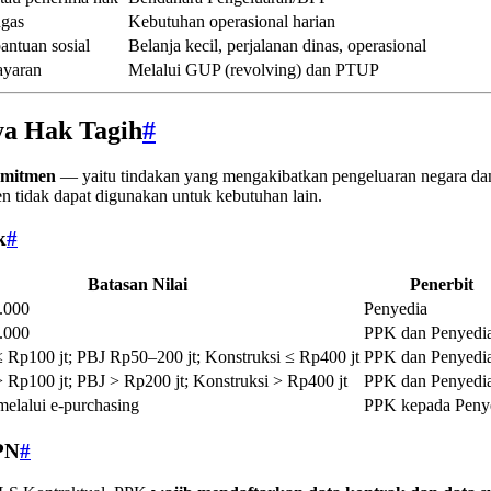
ugas
Kebutuhan operasional harian
bantuan sosial
Belanja kecil, perjalanan dinas, operasional
ayaran
Melalui GUP (revolving) dan PTUP
a Hak Tagih
#
mitmen
— yaitu tindakan yang mengakibatkan pengeluaran negara dan
n tidak dapat digunakan untuk kebutuhan lain.
k
#
Batasan Nilai
Penerbit
.000
Penyedia
.000
PPK dan Penyedi
≤ Rp100 jt; PBJ Rp50–200 jt; Konstruksi ≤ Rp400 jt
PPK dan Penyedi
> Rp100 jt; PBJ > Rp200 jt; Konstruksi > Rp400 jt
PPK dan Penyedi
elalui e-purchasing
PPK kepada Peny
PN
#