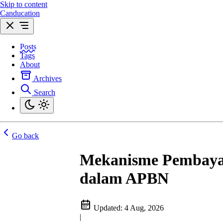
Skip to content
Canducation
Posts
Tags
About
Archives
Search
Go back
Mekanisme Pembayar
dalam APBN
Updated:
4 Aug, 2026
|