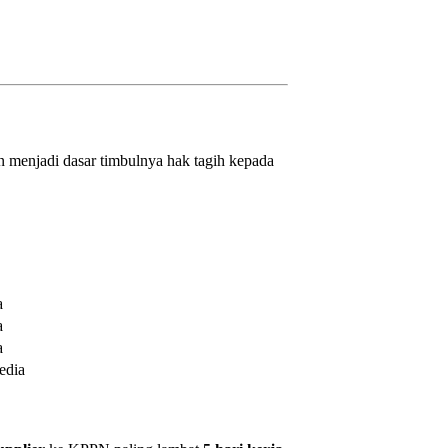
 menjadi dasar timbulnya hak tagih kepada
a
a
a
edia