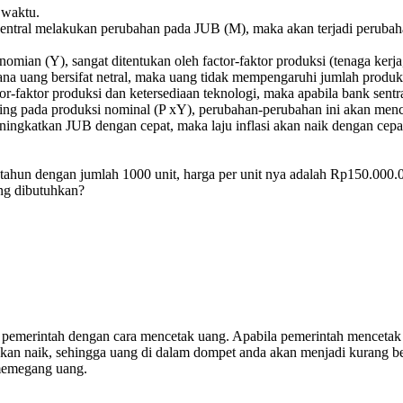
g waktu.
 sentral melakukan perubahan pada JUB (M), maka akan terjadi peruba
omian (Y), sangat ditentukan oleh factor-faktor produksi (tenaga kerj
ana uang bersifat netral, maka uang tidak mempengaruhi jumlah produk
tor-faktor produksi dan ketersediaan teknologi, maka apabila bank se
ng pada produksi nominal (P xY), perubahan-perubahan ini akan men
eningkatkan JUB dengan cepat, maka laju inflasi akan naik dengan cepa
ahun dengan jumlah 1000 unit, harga per unit nya adalah Rp150.000.0
ng dibutuhkan?
 pemerintah dengan cara mencetak uang. Apabila pemerintah menceta
n naik, sehingga uang di dalam dompet anda akan menjadi kurang berhar
memegang uang.