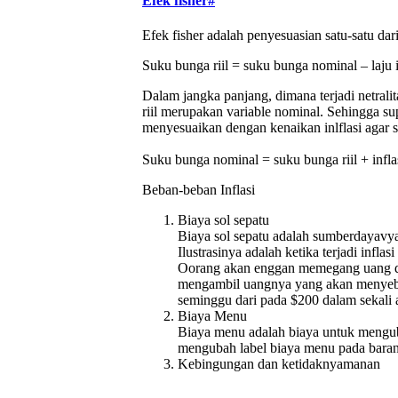
Efek fisher
#
Efek fisher adalah penyesuasian satu-satu dar
Suku bunga riil = suku bunga nominal – laju i
Dalam jangka panjang, dimana terjadi netral
riil merupakan variable nominal. Sehingga su
menyesuaikan dengan kenaikan inlflasi agar s
Suku bunga nominal = suku bunga riil + infla
Beban-beban Inflasi
Biaya sol sepatu
Biaya sol sepatu adalah sumberdayavy
Ilustrasinya adalah ketika terjadi infl
Oorang akan enggan memegang uang dan
mengambil uangnya yang akan menyebabk
seminggu dari pada $200 dalam sekali
Biaya Menu
Biaya menu adalah biaya untuk menguba
mengubah label biaya menu pada baran
Kebingungan dan ketidaknyamanan