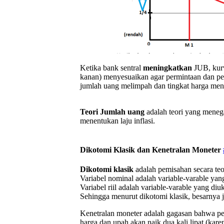
Ketika bank sentral
meningkatkan
JUB, kur
kanan) menyesuaikan agar permintaan dan pe
jumlah uang melimpah dan tingkat harga men
Teori Jumlah uang
adalah teori yang meneg
menentukan laju inflasi.
Dikotomi Klasik dan Kenetralan Moneter
Dikotomi klasik
adalah pemisahan secara teor
Variabel nominal adalah variable-varable ya
Variabel riil adalah variable-varable yang di
Sehingga menurut dikotomi klasik, besarnya
Kenetralan moneter adalah gagasan bahwa per
harga dan upah akan naik dua kali lipat (karen