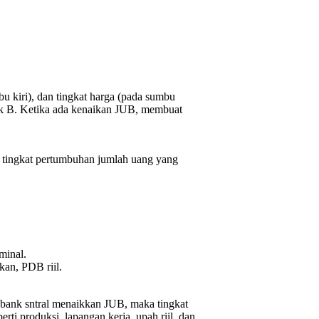
 kiri), dan tingkat harga (pada sumbu
tik B. Ketika ada kenaikan JUB, membuat
 tingkat pertumbuhan jumlah uang yang
minal.
kan, PDB riil.
 bank sntral menaikkan JUB, maka tingkat
rti produksi, lapangan kerja, upah riil, dan