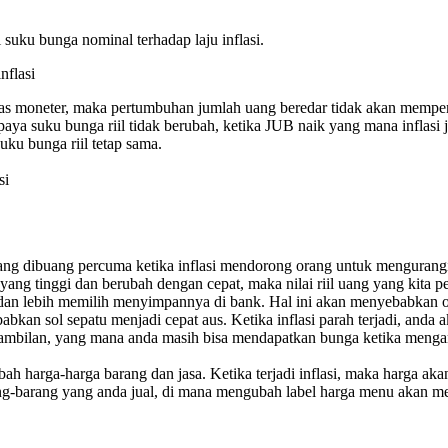
i suku bunga nominal terhadap laju inflasi.
nflasi
itas moneter, maka pertumbuhan jumlah uang beredar tidak akan mempen
paya suku bunga riil tidak berubah, ketika JUB naik yang mana inflas
uku bunga riil tetap sama.
si
ang dibuang percuma ketika inflasi mendorong orang untuk mengurang
asi yang tinggi dan berubah dengan cepat, maka nilai riil uang yang kit
 lebih memilih menyimpannya di bank. Hal ini akan menyebabkan ora
an sol sepatu menjadi cepat aus. Ketika inflasi parah terjadi, anda
 ambilan, yang mana anda masih bisa mendapatkan bunga ketika menga
h harga-harga barang dan jasa. Ketika terjadi inflasi, maka harga a
g-barang yang anda jual, di mana mengubah label harga menu akan me