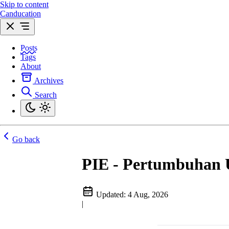
Skip to content
Canducation
Posts
Tags
About
Archives
Search
Go back
PIE - Pertumbuhan U
Updated:
4 Aug, 2026
|