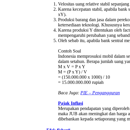
Velositas uang relative stabil sepanjan
Karena kecepatan stabil, apabila bank
xY).
Produksi barang dan jasa dalam perekon
ketersediaan teknologi. Khususnya ker
Karena produksi Y ditentukan oleh fac
mempengaruhi perubahan yang sebandi
Oleh sebab itu, apabila bank sentral m
Contoh Soal
Indonesia memprosuksi mobil dalam set
dalam setahun. Berapa jumlah uang ya
M x V = P x Y
M = (P x Y) / V
= (150.000.000 x 1000) / 10
= 15.000.000.000 rupiah
Baca Juga:
PIE – Pengangguran
Pajak Inflasi
Merupakan pendapatan yang diperoleh
maka JUB akan meningkat dan harga aka
dibebankan kepada setiaporang yang 