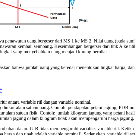
va penawaran uang bergeser dari MS 1 ke MS 2. Nilai uang (pada sumbu
nawaran kembali seimbang. Keseimbangan bergerser dari titik A ke ti
ingkat yang menyebabkan uang menjadi kurang bernilai.
askan bahwa jumlah uang yang beredar menentukan tingkat harga, dan
#
itir antara variable riil dangan variable nominal.
ng diukur alam satuan uang. Contoh: pendapatan petani jagung, PDB no
ukur alam satuan fisik. Contoh: jumlah kilogram jagung yang petani hasil
 jumlah jagung dalam kilogram tidak akan mempengaruhi harga jagung.
ubahan dalam JUB tidak mempengaruhi variable- variable riil. Ketika
a harga dan upah adalah variable nominal). Sedangkan, variable riil sepe